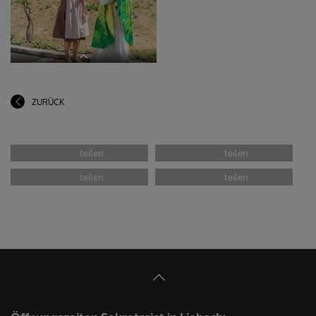
ZURÜCK
Religionslehrerin Katrin Oswald,
Pfarrer Claudiu Budău