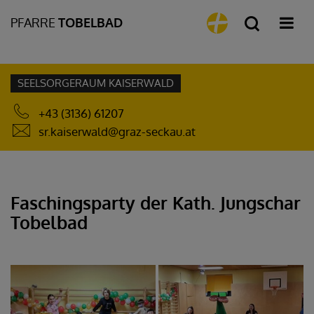
PFARRE
TOBELBAD
SEELSORGERAUM KAISERWALD
+43 (3136) 61207
sr.kaiserwald@graz-seckau.at
Faschingsparty der Kath. Jungschar
Tobelbad