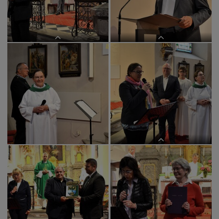
... mit Anneliese Winter
Wirtschaftsrat Peter Gogg bei der
Bürgermeister Hubert Holzapfel bei
Begrüßung
der Lesung