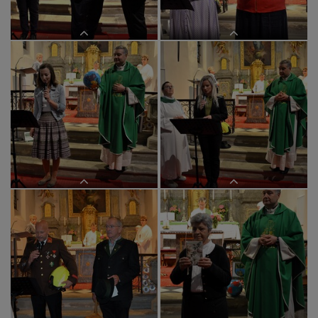
Die Kyrierufe wurden durch Familie
Deutsch gesprochen
Fürbitte mit Symbol
Fürbitte mit Symbol
Fürbitte mit Symbol
Fürbitte