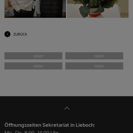
Seelsorgeraum-Blatt Dezember 2023
beschrieben!
ZURÜCK
Ines Kvar, Susanne Linhardt (spielte
am Keyboard)
Öffnungszeiten Sekretariat in Lieboch:
Mo–Do
8:00–14:00 Uhr