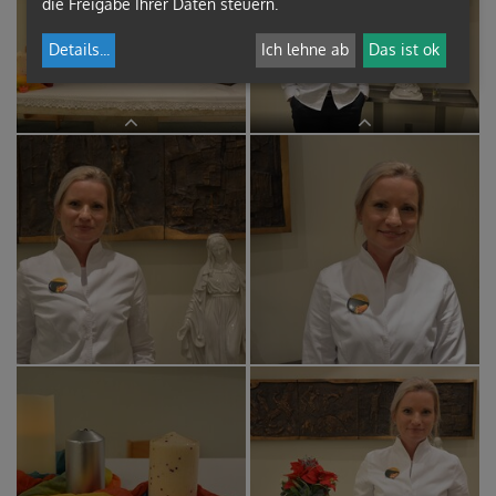
die Freigabe Ihrer Daten steuern.
Details
...
Ich lehne ab
Das ist ok
Kapelle in der Rehaklinik Tobelbad
Kommunionspende
Die Freude ist Ines anzusehen!