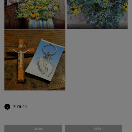
Organistin Anneliese Winter
Büscherl von Margret Hofmann für
Margret Hofmann
die Kirchenbesucher:innen
ZURÜCK