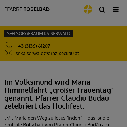
PFARRE
TOBELBAD
SEELSORGERAUM KAISERWALD
+43 (3136) 61207
sr.kaiserwald@graz-seckau.at
Im Volksmund wird Mariä
Himmelfahrt „großer Frauentag“
genannt. Pfarrer Claudiu Budău
zelebriert das Hochfest.
„Mit Maria den Weg zu Jesus finden“ – das ist die
zentrale Botschaft von Pfarrer Claudiu Budău am